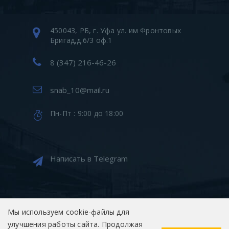
450043, РБ, г. Уфа ул. им Фронтовых
Бригад,д.6/3 оф.1
8 (347) 216-46-26
snab_10@mail.ru
Пн-Пт : 9:00 до 18:00
Написать в Telegram
Мы используем cookie-файлы для
улучшения работы сайта. Продолжая