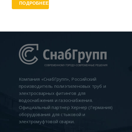
ПОДРОБНЕЕ
Компания «CнабГрупп», Российский
производитель полиэтиленовых труб и
электросварных фитингов для
водоснабжения и газоснабжения.
Официальный партнер Хернер (Германия)
оборудования для стыковой и
электромуфтовой сварки.