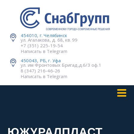
454010, г. Челябинск
ул. Агалакова, д. 68, кв. 99
+7 (351) 225-19-54
Написать в Telegram
450043, РБ, г. Уфа
ул. им Фронтовых Бригад,д.6/3 оф.1
8 (347) 216-46-26
Написать в Telegram
ЮЖУРАЛПЛАСТ